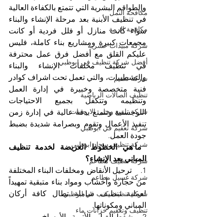
والطواقم البشرية التي تتمتع بالكفاءة العالية 
مكافحة النمل
في تنظيف الأبنية بعد مرحلة الإنشاء والبناء 
مكافحة الرمة
سواء كانت منازل أو فلل فردية أو كانت 
مجمعات كبيرة ومشاريع بناء كاملة، فليس 
شركة مبيدات حشرية
عليكم القلق مع أفضل فرق عمل محترفة 
أفضل شركة تنظيف في ابوظبي
في تنظيف مخلفات الإنشاء والبناء 
والتشطيبات، والتي تعمل تحت اشراف كوادر 
شركة تعقيم
فنية متخصصة وخبيرة في إدارة العمل 
تنظيف الصالات الرياضية
وتنظيمه وتتكفل بجميع الاحتياجات 
شركة تلميع وجلي الارضيات
اللوجستية وتتمتع بدقة عالية في إدارة زمن 
تنفيذ الأعمال وتقوم وبصرامة شديدة بضبط 
شركة تعقيم في ابوظبي
جودة العمل.
شركة تنظيف سجاد ابوظبي
 ما هي الخطوط العريضة لخدمة تنظيف 
المباني بعد الإنشاء؟
شركة تنظيف مطاعم
1.    ترحيل الأنقاض ومخلفات البناء المختلفة 
شركة غسيل مطاعم
من حجارة وأخشاب ومواد بناء متبقية تمهيداً 
لعملية تنظيف شاملة تطال كافة أركان 
شركة تنظيف كنب في ابوظبي
المباني ومكوناتها.
تنظيف وتعقيم خزانات ماء
2.    شفط الغبار والأتربة والأوساخ 