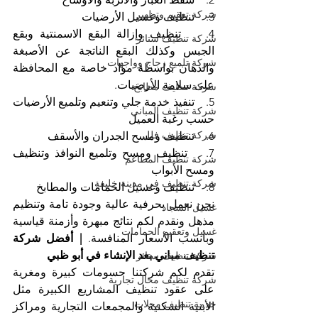
شركة تعقيم وتطهير
3.    تنظيف وغسيل الأرضيات
4.    تنظيف وإزالة البقع الاسمنتية وبقع 
شركة تنظيف ستائر
الجبس وكذلك البقع الناتجة عن الأصبغة 
شركة تلميع زجاج وواجهات
والدهان بواسطة مواد خاصة مع المحافظة 
على سلامة الأرضيات.
شركة تنظيف مطابخ
5.    تنفيذ خدمة جلي وتنعيم وتلميع الأرضيات 
شركة تنظيف المباني
حسب رغبة العميل
شركة تنظيف فلل
6.    تنظيف ومسح الجدران والأسقف
7.    تنظيف ومسح وتلميع النوافذ وتنظيف 
شركة تنظيف المطاعم
ومسح الأبواب 
شركة تنظيف في مدينة خليفة
8.    تنظيف وغسيل الحمامات والمطابخ
نحن نعمل بحرفية عالية وجودة تامة وتنظيم 
غسيل السجاد
مذهل ونقدم لكم نتائج مبهرة وأزمنة قياسية 
غسيل وتعقيم الحمامات
وبأنسب الأسعار المنافسة. 
| أفضل شركة 
تنظيف مباني بعد الإنشاء في أبو ظبي
شركة تنظيف ستائر
تقدم لكم شركتنا حسومات كبيرة ومغرية 
شركة تنظيف محال تجارية
على عقود تنظيف المشاريع الكبيرة مثل 
خدمة تنظيف محلات
الأبنية السكنية والمجمعات التجارية ومراكز 